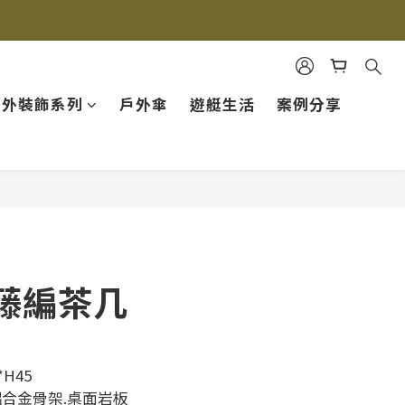
戶外裝飾系列
戶外傘
遊艇生活
案例分享
藤編茶几
*H45
鋁合金骨架.桌面岩板