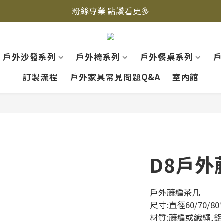
粉絲專業 點讚看更多
立即加入LINE好友  
立即加入LINE好友  
戶外沙發系列
戶外椅系列
戶外餐桌系列
訂製流程
戶外家具常見問題Q&A
室內館
D8戶外
戶外藤編茶几
尺寸:直徑60/70/80
材質:藤編或織繩,