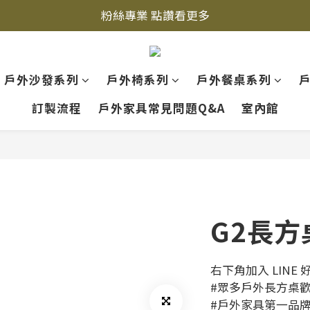
立即加入LINE好友  
立即加入LINE好友  
粉絲專業 點讚看更多
立即加入LINE好友  
戶外沙發系列
戶外椅系列
戶外餐桌系列
訂製流程
戶外家具常見問題Q&A
室內館
G2長方
右下角加入 LINE
#眾多戶外長方桌
#戶外家具第一品